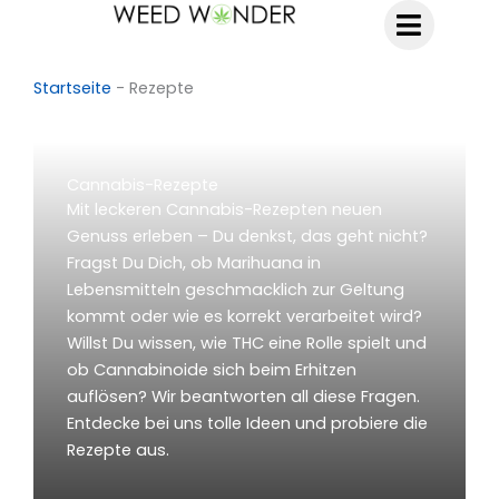
Zum
Inhalt
springen
Startseite
-
Rezepte
Cannabis-Rezepte​
Mit leckeren Cannabis-Rezepten neuen
Genuss erleben – Du denkst, das geht nicht?
Fragst Du Dich, ob Marihuana in
Lebensmitteln geschmacklich zur Geltung
kommt oder wie es korrekt verarbeitet wird?
Willst Du wissen, wie THC eine Rolle spielt und
ob Cannabinoide sich beim Erhitzen
auflösen? Wir beantworten all diese Fragen.
Entdecke bei uns tolle Ideen und probiere die
Rezepte aus.