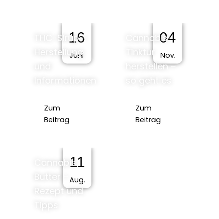
16
04
THC-Sirup –
Cannabis-
Herstellung
Tinktur
Juni
Nov.
und
herstellen –
Informationen
so geht es
Zum
Zum
Beitrag
Beitrag
11
Cannabis
Butter –
Aug.
Rezept und
Tipps