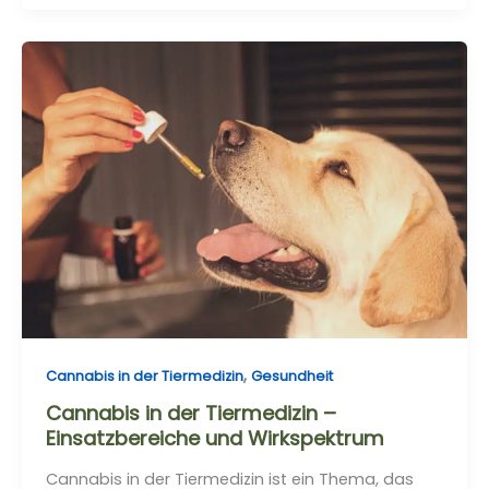
Cannabis
in
der
Tiermedizin
–
Einsatzbereiche
und
Wirkspektrum
,
Cannabis in der Tiermedizin
Gesundheit
Cannabis in der Tiermedizin –
Einsatzbereiche und Wirkspektrum
Cannabis in der Tiermedizin ist ein Thema, das