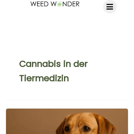
Zum
Inhalt
springen
Cannabis in der
Tiermedizin
CBD
für
Hunde:
Wirkung,