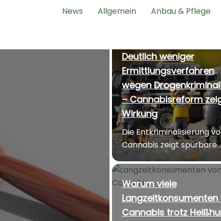
News
Allgemein
Anbau & Pflege
Deutlich weniger
Ermittlungsverfahren
wegen Drogenkriminali
– Cannabisreform zei
Wirkung
Die Entkriminalisierung v
Cannabis zeigt spürbare..
Warum viele
Langzeitkonsumenten
Cannabis trotz Heißh