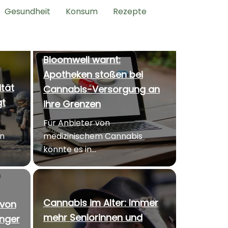
Gesundheit
Konsum
Rezepte
Bloomwell warnt:
Apotheken stoßen bei
tät
Cannabis-Versorgung an
gt
ihre Grenzen
Für Anbieter von
on
medizinischem Cannabis
.
könnte es in...
Cannabis im Alter: Immer
 von
mehr Seniorinnen und
unger