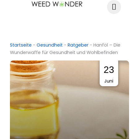
Zum
Inhalt
springen
Startseite
-
Gesundheit
-
Ratgeber
-
Hanföl – Die
Wunderwaffe für Gesundheit und Wohlbefinden
23
Juni