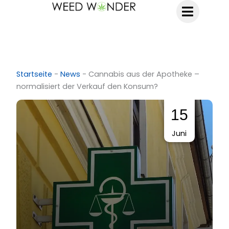
Zum
Inhalt
springen
Startseite
-
News
-
Cannabis aus der Apotheke –
normalisiert der Verkauf den Konsum?
15
Juni