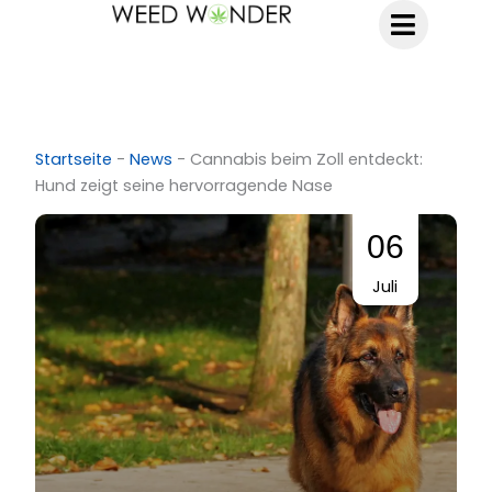
Zum
Inhalt
springen
Startseite
-
News
-
Cannabis beim Zoll entdeckt:
Hund zeigt seine hervorragende Nase
06
Juli