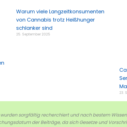
Warum viele Langzeitkonsumenten
von Cannabis trotz Heißhunger
schlanker sind
25. September 2025
en
Ca
Se
Ma
23. 
e wurden sorgfältig recherchiert und nach bestem Wisse
lichungsdatum der Beiträge, da sich Gesetze und Vorschr