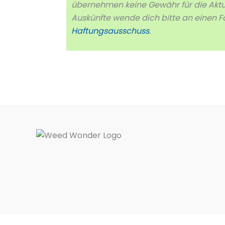
übernehmen keine Gewähr für die Aktual
Auskünfte wende dich bitte an einen F
Haftungsausschuss
.