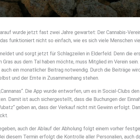
arauf wurde jetzt fast zwei Jahre gewartet: Der Cannabis-Verei
 das funktioniert nicht so einfach, wie es sich viele Menschen vi
eldet und sorgt jetzt für Schlagzeilen in Elderfeld. Denn die ers
om Gras aus dem Tal haben möchte, muss Mitglied im Verein sein
st auch ein monatlicher Beitrag notwendig. Durch die Beiträge wird
elbst und der Ernte in Zusammenhang stehen.
„Cannanas“. Die App wurde entworfen, um es in Social-Clubs den 
en. Damit ist auch sichergestellt, dass die Buchungen der Einn
batz“ geben an, dass der Verkauf nicht mit Gewinn erfolgt. Dan
ckt.
rgegeben, auch der Ablauf der Abholung folgt einem vorher fest
Bei diesem Termin erfolgt die Kontrolle aller Personalien, auch d