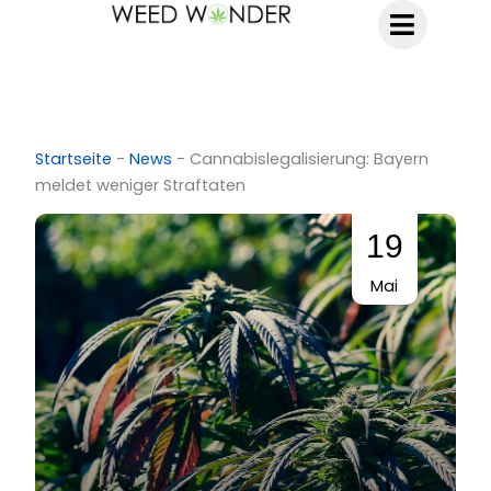
Zum
Inhalt
springen
Startseite
-
News
-
Cannabislegalisierung: Bayern
meldet weniger Straftaten
19
Mai