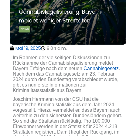
Cannabislegalisierung: Bayern
meldet weniger Straftaten
News
Mai 19, 2025
9:04 a.m.
Im Rahmen der vielseitigen Diskussionen zur
Rücknahme der Cannabislegalisierung meldet
Bayern Erfolge nach dem neuen
Cannabisgesetz
.
Nach dem das Cannabisgesetz am 23. Februar
2024 durch den Bundestag verabschiedet wurde,
gibt es nun erste Informationen zur
Kriminalitätsstatistik aus Bayern.
Joachim Herrmann von der CSU hat die
bayerische Kriminalstatistik aus dem Jahr 2024
vorgestellt. Hierzu vermeldet er, dass Bayern auch
weiterhin zu den sichersten Bundesländern gehört.
So sind die Straftaten rückläufig. Pro 100.000
Einwohner werden in der Statistik für 2024 4.218
Straftaten registriert. Damit liegt der Rückgang, im