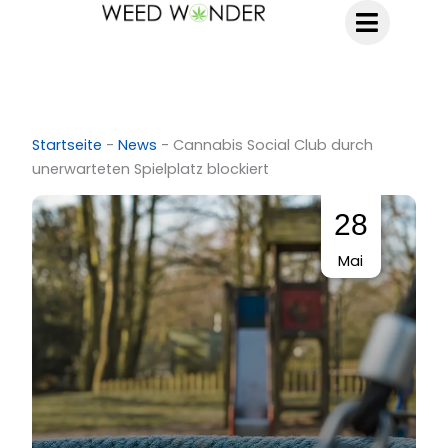
Zum
Inhalt
springen
Startseite
-
News
-
Cannabis Social Club durch
unerwarteten Spielplatz blockiert
28
Mai