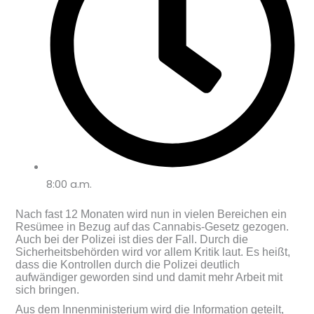
8:00 a.m.
Nach fast 12 Monaten wird nun in vielen Bereichen ein
Resümee in Bezug auf das Cannabis-Gesetz gezogen.
Auch bei der Polizei ist dies der Fall. Durch die
Sicherheitsbehörden wird vor allem Kritik laut. Es heißt,
dass die Kontrollen durch die Polizei deutlich
aufwändiger geworden sind und damit mehr Arbeit mit
sich bringen.
Aus dem Innenministerium wird die Information geteilt,