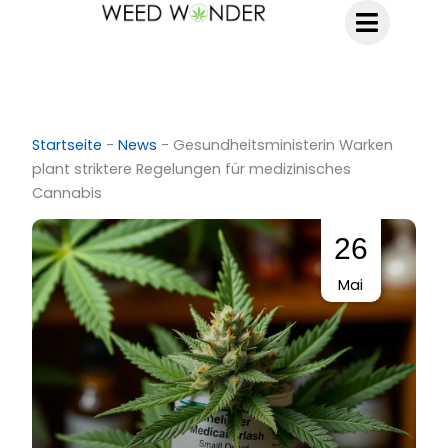
Zum
Inhalt
springen
Startseite
-
News
-
Gesundheitsministerin Warken
plant striktere Regelungen für medizinisches
Cannabis
26
Mai