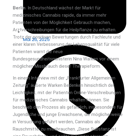
Berlin
. In Deutschland wächst der Markt für
medizinisches Cannabis rapide, da immer mehr
Patienten von der Möglichkeit Gebrauch machen,
Arztverschreibungen für die Heilpflanze zu erhalten.
Trotz der positiven Bewertungen durch Fachleute und
Mai 26, 2025
einer klaren Verbesserung der Lebensqualität für viele
Patienten warnt die neue
Bundesgesundheitsministerin Nina Warken vor einem
möglichen Missbrauch dieser Therapieform.
In einem Interview mit der „Frankfurter Allgemeinen
Zeitung“ äußerte Warken Bedenken hinsichtlich der
Leichtigkeit, mit der Patienten Online-Verschreibungen
für medizinisches Cannabis erhalten können. Sie
beschrieb den Prozess als gefährlich, insbesondere für
Jugendliche und junge Erwachsene, die möglicherweise
in Versuchung geführt werden, Cannabis als
Rauschmittel zu missbrauchen. „Diese Substanz ist