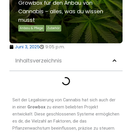
Growbox für den Anbau von
Cannabis – alles, was du wissen
musst
Anbau & Pflege
Zubehör
Juni 3, 2025
9:05 p.m.
Inhaltsverzeichnis
Seit der Legalisierung von Cannabis hat sich auch der
in einer
Growbox
zu einem beliebten Projekt
entwickelt. Diese geschlossenen Systeme ermöglichen
es dir, die Vielzahl an Faktoren, die das
Pflanzenwachstum beeinflussen, präzise zu steuern.